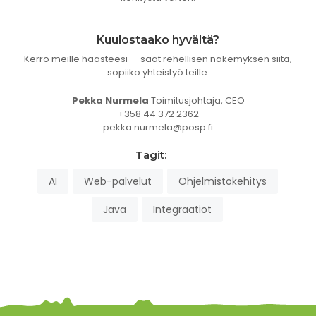
Kuulostaako hyvältä?
Kerro meille haasteesi — saat rehellisen näkemyksen siitä,
sopiiko yhteistyö teille.
Pekka Nurmela
Toimitusjohtaja, CEO
+358 44 372 2362
pekka.nurmela@posp.fi
Tagit:
AI
Web-palvelut
Ohjelmistokehitys
Java
Integraatiot