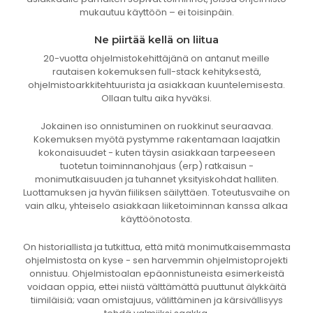
mukautuu käyttöön – ei toisinpäin.
Ne piirtää kellä on liitua
20-vuotta ohjelmistokehittäjänä on antanut meille
rautaisen kokemuksen full-stack kehityksestä,
ohjelmistoarkkitehtuurista ja asiakkaan kuuntelemisesta.
Ollaan tultu aika hyväksi.
Jokainen iso onnistuminen on ruokkinut seuraavaa.
Kokemuksen myötä pystymme rakentamaan laajatkin
kokonaisuudet - kuten täysin asiakkaan tarpeeseen
tuotetun toiminnanohjaus (erp) ratkaisun -
monimutkaisuuden ja tuhannet yksityiskohdat halliten.
Luottamuksen ja hyvän fiiliksen säilyttäen. Toteutusvaihe on
vain alku, yhteiselo asiakkaan liiketoiminnan kanssa alkaa
käyttöönotosta.
On historiallista ja tutkittua, että mitä monimutkaisemmasta
ohjelmistosta on kyse - sen harvemmin ohjelmistoprojekti
onnistuu. Ohjelmistoalan epäonnistuneista esimerkeistä
voidaan oppia, ettei niistä välttämättä puuttunut älykkäitä
tiimiläisiä; vaan omistajuus, välittäminen ja kärsivällisyys