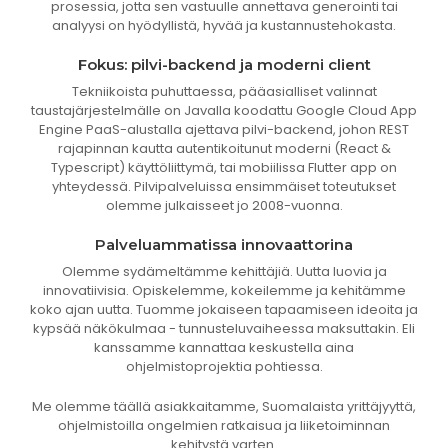
prosessia, jotta sen vastuulle annettava generointi tai
analyysi on hyödyllistä, hyvää ja kustannustehokasta.
Fokus: pilvi-backend ja moderni client
Tekniikoista puhuttaessa, pääasialliset valinnat
taustajärjestelmälle on Javalla koodattu Google Cloud App
Engine PaaS-alustalla ajettava pilvi-backend, johon REST
rajapinnan kautta autentikoitunut moderni (React &
Typescript) käyttöliittymä, tai mobiilissa Flutter app on
yhteydessä. Pilvipalveluissa ensimmäiset toteutukset
olemme julkaisseet jo 2008-vuonna.
Palveluammatissa innovaattorina
Olemme sydämeltämme kehittäjiä. Uutta luovia ja
innovatiivisia. Opiskelemme, kokeilemme ja kehitämme
koko ajan uutta. Tuomme jokaiseen tapaamiseen ideoita ja
kypsää näkökulmaa - tunnusteluvaiheessa maksuttakin. Eli
kanssamme kannattaa keskustella aina
ohjelmistoprojektia pohtiessa.
Me olemme täällä asiakkaitamme, Suomalaista yrittäjyyttä,
ohjelmistoilla ongelmien ratkaisua ja liiketoiminnan
kehitystä varten.