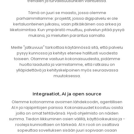
trendien ja turvallisuusuhkien vaihtuessa.
Tämä on juuri se maasto, jossa olemme
parhaimmillamme: projektit, joissa digipalvelu ei ole
kertaluonteinen julkaisu, vaan pitkäikäinen osa arkea ja
liiketoimintaa. Kun ympäristö muuttuu, palvelun pitää pysyä
mukana, ja mieluiten parantua samalla.
Meille "jatkuvuus" tarkoittaa käytännössä sitä, että palvelu
pysyy kunnossa ja kehitys etenee hallitusti vuodesta
toiseen. Otamme vastuun kokonaisuudesta, pidämme
huolta laadusta ja varmistamme, että ratkaisu on
ylläpidettävä ja kehityskelpoinen myös seuraavassa
muutoksessa.
Integraatiot, AI ja open source
Olemme kotonamme avoimen lähdekoodin, agentillisen
AI:n ja rajapintojen parissa. Kokonaisuudet koostuu osista
joilla on omat tehtävänsä. Hyvä ohjelmisto on näiden
summa. Tiedon liikkuminen osien välillä, käyttöoikeuksia ja -
rooleja kunnioittaen on tärkeää. AI:n rooli on osattava
sopeuttaa sovelluksen sisään juuri sopivaan osaan