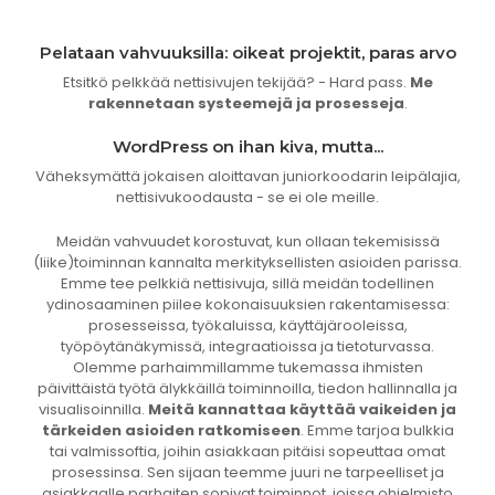
Pelataan vahvuuksilla: oikeat projektit, paras arvo
Etsitkö pelkkää nettisivujen tekijää? - Hard pass.
Me
rakennetaan systeemejä ja prosesseja
.
WordPress on ihan kiva, mutta...
Väheksymättä jokaisen aloittavan juniorkoodarin leipälajia,
nettisivukoodausta - se ei ole meille.
Meidän vahvuudet korostuvat, kun ollaan tekemisissä
(liike)toiminnan kannalta merkityksellisten asioiden parissa.
Emme tee pelkkiä nettisivuja, sillä meidän todellinen
ydinosaaminen piilee kokonaisuuksien rakentamisessa:
prosesseissa, työkaluissa, käyttäjärooleissa,
työpöytänäkymissä, integraatioissa ja tietoturvassa.
Olemme parhaimmillamme tukemassa ihmisten
päivittäistä työtä älykkäillä toiminnoilla, tiedon hallinnalla ja
visualisoinnilla.
Meitä kannattaa käyttää vaikeiden ja
tärkeiden asioiden ratkomiseen
. Emme tarjoa bulkkia
tai valmissoftia, joihin asiakkaan pitäisi sopeuttaa omat
prosessinsa. Sen sijaan teemme juuri ne tarpeelliset ja
asiakkaalle parhaiten sopivat toiminnot, joissa ohjelmisto