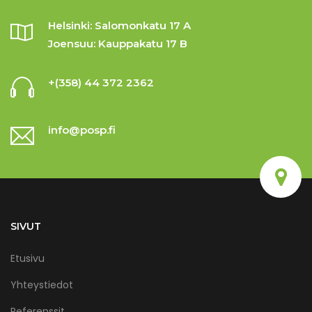
Helsinki: Salomonkatu 17 A
Joensuu: Kauppakatu 17 B
+(358) 44 372 2362
info@posp.fi
Map
Satellite
SIVUT
Etusivu
Yhteystiedot
Referenssit