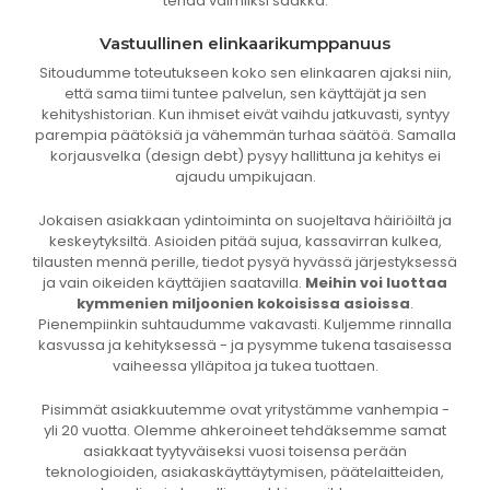
tehdä valmiiksi saakka.
Vastuullinen elinkaarikumppanuus
Sitoudumme toteutukseen koko sen elinkaaren ajaksi niin,
että sama tiimi tuntee palvelun, sen käyttäjät ja sen
kehityshistorian. Kun ihmiset eivät vaihdu jatkuvasti, syntyy
parempia päätöksiä ja vähemmän turhaa säätöä. Samalla
korjausvelka (design debt) pysyy hallittuna ja kehitys ei
ajaudu umpikujaan.
Jokaisen asiakkaan ydintoiminta on suojeltava häiriöiltä ja
keskeytyksiltä. Asioiden pitää sujua, kassavirran kulkea,
tilausten mennä perille, tiedot pysyä hyvässä järjestyksessä
ja vain oikeiden käyttäjien saatavilla.
Meihin voi luottaa
kymmenien miljoonien kokoisissa asioissa
.
Pienempiinkin suhtaudumme vakavasti. Kuljemme rinnalla
kasvussa ja kehityksessä - ja pysymme tukena tasaisessa
vaiheessa ylläpitoa ja tukea tuottaen.
Pisimmät asiakkuutemme ovat yritystämme vanhempia -
yli 20 vuotta. Olemme ahkeroineet tehdäksemme samat
asiakkaat tyytyväiseksi vuosi toisensa perään
teknologioiden, asiakaskäyttäytymisen, päätelaitteiden,